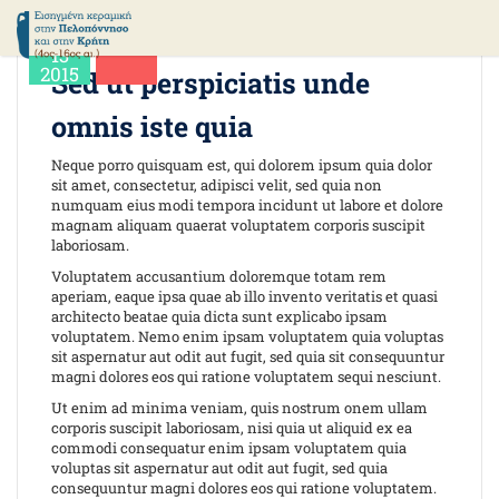
ΑΝΑΖΗΤΗΣΗ
Ιούλ
13
2015
Sed ut perspiciatis unde
omnis iste quia
Neque porro quisquam est, qui dolorem ipsum quia dolor
sit amet, consectetur, adipisci velit, sed quia non
numquam eius modi tempora incidunt ut labore et dolore
magnam aliquam quaerat voluptatem corporis suscipit
laboriosam.
Voluptatem accusantium doloremque totam rem
aperiam, eaque ipsa quae ab illo invento veritatis et quasi
architecto beatae quia dicta sunt explicabo ipsam
voluptatem. Nemo enim ipsam voluptatem quia voluptas
sit aspernatur aut odit aut fugit, sed quia sit consequuntur
magni dolores eos qui ratione voluptatem sequi nesciunt.
Ut enim ad minima veniam, quis nostrum onem ullam
corporis suscipit laboriosam, nisi quia ut aliquid ex ea
commodi consequatur enim ipsam voluptatem quia
voluptas sit aspernatur aut odit aut fugit, sed quia
consequuntur magni dolores eos qui ratione voluptatem.