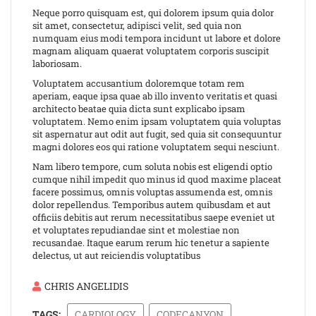
Neque porro quisquam est, qui dolorem ipsum quia dolor
sit amet, consectetur, adipisci velit, sed quia non
numquam eius modi tempora incidunt ut labore et dolore
magnam aliquam quaerat voluptatem corporis suscipit
laboriosam.
Voluptatem accusantium doloremque totam rem
aperiam, eaque ipsa quae ab illo invento veritatis et quasi
architecto beatae quia dicta sunt explicabo ipsam
voluptatem. Nemo enim ipsam voluptatem quia voluptas
sit aspernatur aut odit aut fugit, sed quia sit consequuntur
magni dolores eos qui ratione voluptatem sequi nesciunt.
Nam libero tempore, cum soluta nobis est eligendi optio
cumque nihil impedit quo minus id quod maxime placeat
facere possimus, omnis voluptas assumenda est, omnis
dolor repellendus. Temporibus autem quibusdam et aut
officiis debitis aut rerum necessitatibus saepe eveniet ut
et voluptates repudiandae sint et molestiae non
recusandae. Itaque earum rerum hic tenetur a sapiente
delectus, ut aut reiciendis voluptatibus
CHRIS ANGELIDIS
TAGS:
CARDIOLOGY
CODECANYON