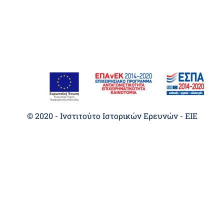
© 2020 - Ινστιτούτο Ιστορικών Ερευνών - EIE